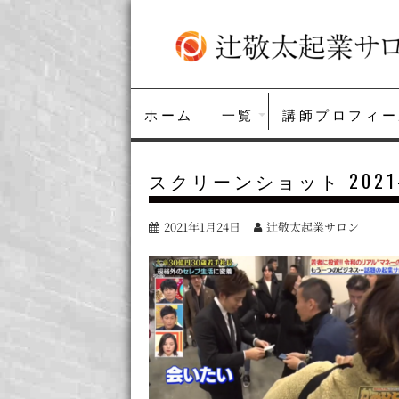
S
k
i
p
t
o
ホーム
一覧
講師プロフィー
c
o
n
スクリーンショット 2021-01
t
e
n
2021年1月24日
辻敬太起業サロン
t