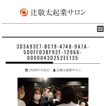
S
k
i
p
t
o
c
o
n
3D3A93E7-BC19-4748-9A7A-
t
5D0FFD3BF92F-12966-
e
0000043D252EE135
n
t
2020年7月16日
辻敬太起業サロン