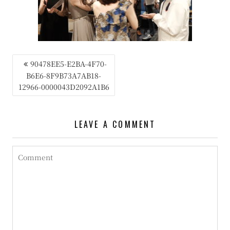
投
90478EE5-E2BA-4F70-
B6E6-8F9B73A7AB18-
稿
12966-0000043D2092A1B6
ナ
ビ
LEAVE A COMMENT
ゲ
ー
シ
ョ
ン