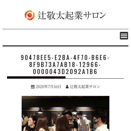
S
k
i
p
t
o
c
o
n
90478EE5-E2BA-4F70-B6E6-
t
8F9B73A7AB18-12966-
e
0000043D2092A1B6
n
t
2020年7月16日
辻敬太起業サロン