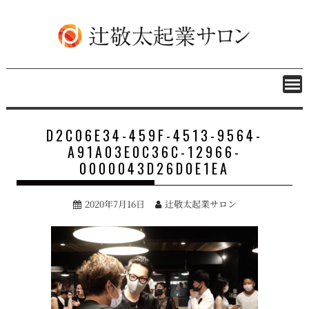
S
k
i
p
t
o
c
o
n
D2C06E34-459F-4513-9564-
t
A91A03E0C36C-12966-
e
0000043D26D0E1EA
n
t
2020年7月16日
辻敬太起業サロン