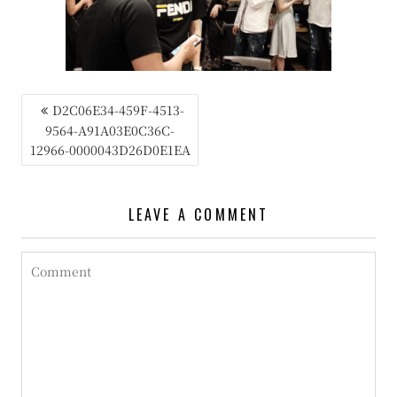
投
D2C06E34-459F-4513-
9564-A91A03E0C36C-
稿
12966-0000043D26D0E1EA
ナ
ビ
LEAVE A COMMENT
ゲ
ー
シ
ョ
ン