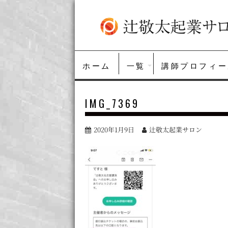
S
k
i
p
t
o
ホーム
一覧
講師プロフィー
c
o
n
IMG_7369
t
e
n
2020年1月9日
辻敬太起業サロン
t