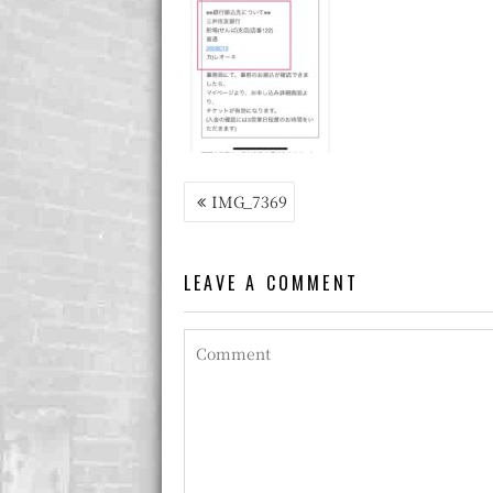
投
IMG_7369
稿
ナ
LEAVE A COMMENT
ビ
ゲ
ー
シ
ョ
ン